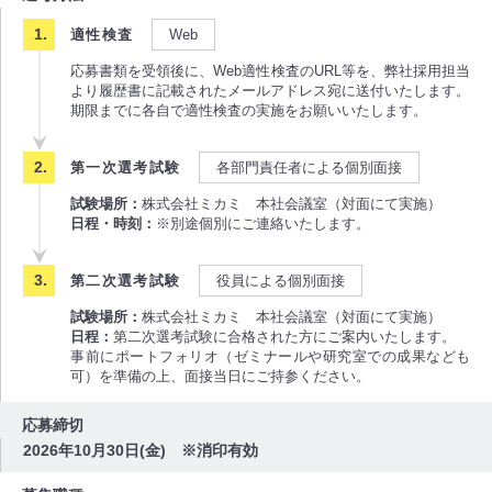
適性検査
Web
応募書類を受領後に、Web適性検査のURL等を、弊社採用担当
より履歴書に記載されたメールアドレス宛に送付いたします。
期限までに各自で適性検査の実施をお願いいたします。
第一次選考試験
各部門責任者による個別面接
試験場所：
株式会社ミカミ 本社会議室（対面にて実施）
日程・時刻：
※別途個別にご連絡いたします。
第二次選考試験
役員による個別面接
試験場所：
株式会社ミカミ 本社会議室（対面にて実施）
日程：
第二次選考試験に合格された方にご案内いたします。
事前にポートフォリオ（ゼミナールや研究室での成果なども
可）を準備の上、面接当日にご持参ください。
応募締切
2026年10月30日(金) ※消印有効