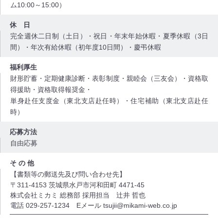
ム10:00～15:00）
休 日
完全週休二日制（土日）・祝日・年末年始休暇・夏季休暇（3日
間）・年次有給休暇（初年度10日間）・慶弔休暇
福利厚生
財形貯蓄・定期健康診断・表彰制度・親睦会（三友会）・資格取
得援助・資格取得報奨金・
単身赴任支度金（東北支店赴任時）・住宅補助（東北支店赴任
時）
応募方法
自由応募
そ の 他
【書類等の郵送先及び問い合わせ先】
〒311-4153 茨城県水戸市河和田町 4471-45
株式会社ミカミ 総務部 採用担当 辻井 哲也
電話 029-257-1234 Eメール tsujii@mikami-web.co.jp