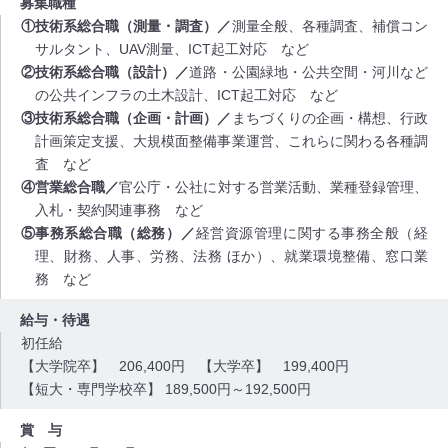
募集職種
技術系総合職（測量・調査）／
測量全般、各種調査、補償コン
サルタント、UAV測量、ICT起工対応 など
技術系総合職（設計）／
道路・公園緑地・公共空間・河川など
の公共インフラの土木設計、ICT起工対応 など
技術系総合職（企画・計画）／
まちづくりの企画・構想、行政
計画策定支援、大規模面整備事業運営、これらに関わる各種調
査 など
営業総合職／
官公庁・公社に対する営業活動、業種登録管理、
入札・契約関連事務 など
事務系総合職（総務）／
経営資源管理に関する事務全般（経
理、財務、人事、労務、法務 ほか）、就業環境整備、窓口業
務 など
給与・待遇
初任給
【大学院卒】 206,400円 【大学卒】 199,400円
【短大・専門学校卒】 189,500円～192,500円
賞 与