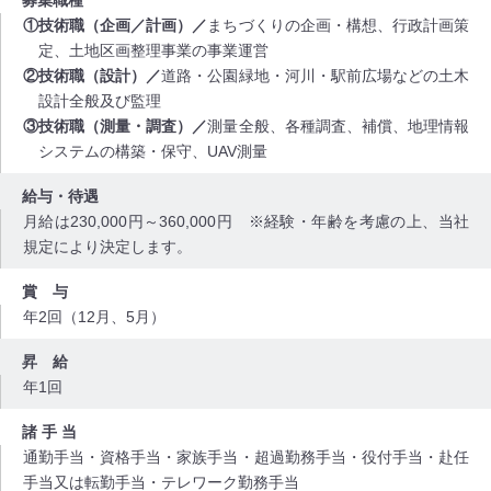
募集職種
技術職（企画／計画）／
まちづくりの企画・構想、行政計画策
定、土地区画整理事業の事業運営
技術職（設計）／
道路・公園緑地・河川・駅前広場などの土木
設計全般及び監理
技術職（測量・調査）／
測量全般、各種調査、補償、地理情報
システムの構築・保守、UAV測量
給与・待遇
月給は230,000円～360,000円 ※経験・年齢を考慮の上、当社
規定により決定します。
賞 与
年2回（12月、5月）
昇 給
年1回
諸 手 当
通勤手当・資格手当・家族手当・超過勤務手当・役付手当・赴任
手当又は転勤手当・テレワーク勤務手当