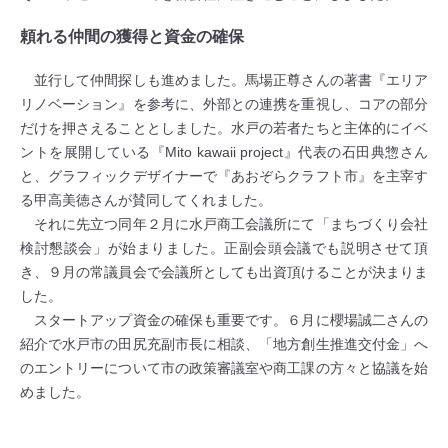
頼れる仲間の獲得と資金の確保
並行して仲間探しも進めました。馬場正尊さんの著書『エリア
リノベーション』を参考に、外部との連携を重視し、コアの部分
だけを押さえることとしました。水戸の若者たちと主体的にイベ
ントを展開している『Mito kawaii project』代表の石田典惣さん
と、グラフィックデザイナーで『あおぞらクラフト市』を主宰す
る甲高美徳さんが賛同してくれました。
それに先立つ同年２月に水戸商工会議所にて「まちづくり会社
検討懇談会」が始まりました。正副会頭会議でも説明させて頂
き、９月の常議員会で会議所としても出資頂けることが決まりま
した。
スタートアップ資金の確保も重要です。６月に櫻場誠二さんの
紹介で水戸市の田尻充副市長に相談、「地方創生推進交付金」へ
のエントリーについて市の政策審議室や商工課の方々と協議を始
めました。