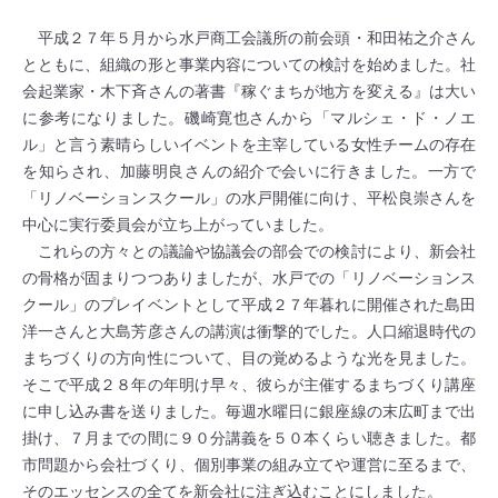
平成２７年５月から水戸商工会議所の前会頭・和田祐之介さん
とともに、組織の形と事業内容についての検討を始めました。社
会起業家・木下斉さんの著書『稼ぐまちが地方を変える』は大い
に参考になりました。磯崎寛也さんから「マルシェ・ド・ノエ
ル」と言う素晴らしいイベントを主宰している女性チームの存在
を知らされ、加藤明良さんの紹介で会いに行きました。一方で
「リノベーションスクール」の水戸開催に向け、平松良崇さんを
中心に実行委員会が立ち上がっていました。
これらの方々との議論や協議会の部会での検討により、新会社
の骨格が固まりつつありましたが、水戸での「リノベーションス
クール」のプレイベントとして平成２７年暮れに開催された島田
洋一さんと大島芳彦さんの講演は衝撃的でした。人口縮退時代の
まちづくりの方向性について、目の覚めるような光を見ました。
そこで平成２８年の年明け早々、彼らが主催するまちづくり講座
に申し込み書を送りました。毎週水曜日に銀座線の末広町まで出
掛け、７月までの間に９０分講義を５０本くらい聴きました。都
市問題から会社づくり、個別事業の組み立てや運営に至るまで、
そのエッセンスの全てを新会社に注ぎ込むことにしました。