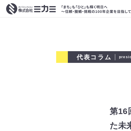
代表コラム
presi
第1
た未