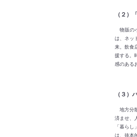
（２）
物販の小
は、ネッ
来。飲食
援する。
感のある
（３）
地方分散
済ませ、
「暮らし
は、抜本