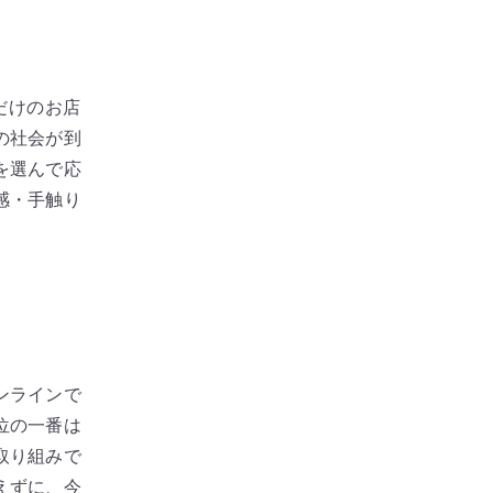
だけのお店
の社会が到
を選んで応
感・手触り
ンラインで
位の一番は
取り組みで
えずに、今