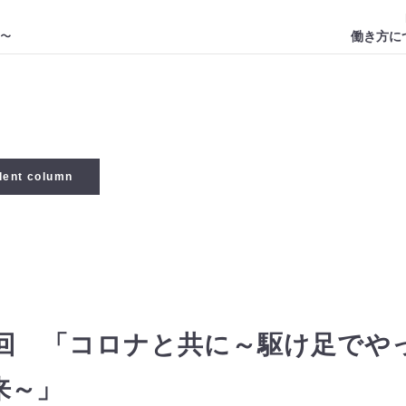
働き方に
dent column
6回 「コロナと共に～駆け足でや
来～」