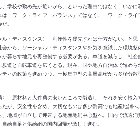
も、学校や勤め先が近いから、といった理由ではなく、いかに
れは「ワーク・ライフ・バランス」ではなく、「ワーク・ライ
会だ。
ャル・ディスタンス〉
利便性を優先すれば仕方がない、と思
社会から、ソーシャル・ディスタンスや外気を意識した環境整
々が暮らす地元を再整備する必要がある。車道を減らし、社会
に歩道と自転車道を広くとる。現在、国や地方自治体で進めら
シティの政策を進めつつ、一極集中型の高層高密から多極分散
。
消〉
原材料と人件費の安いところで製造し、それを安く輸入
ったが、安全性を含め、大切なものは多少割高でも地産地消へ
ら、地域が自立して連帯する地産地消中心型へ。国内で流通消
、自給自足と供給網の国内回帰が激しく進む。