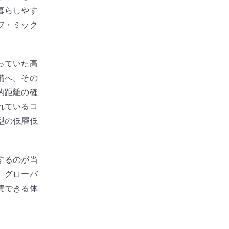
暮らしやす
フ・ミック
っていた高
備へ。その
的距離の確
れているコ
型の低層低
するのが当
。グローバ
費できる体