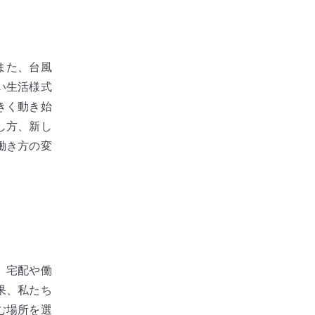
また、台風
い生活様式
きく動き始
し方、新し
働き方の変
、宅配や働
果、私たち
む場所を選