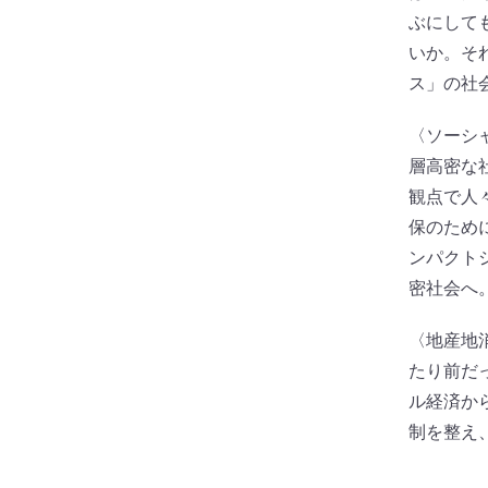
ぶにして
いか。そ
ス」の社
〈ソーシ
層高密な
観点で人
保のため
ンパクト
密社会へ
〈地産地
たり前だ
ル経済か
制を整え