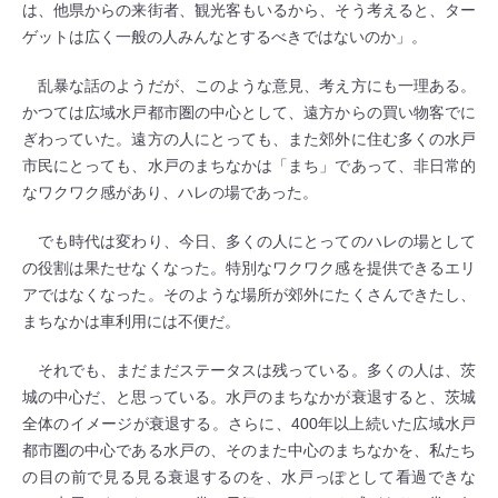
は、他県からの来街者、観光客もいるから、そう考えると、ター
ゲットは広く一般の人みんなとするべきではないのか」。
乱暴な話のようだが、このような意見、考え方にも一理ある。
かつては広域水戸都市圏の中心として、遠方からの買い物客でに
ぎわっていた。遠方の人にとっても、また郊外に住む多くの水戸
市民にとっても、水戸のまちなかは「まち」であって、非日常的
なワクワク感があり、ハレの場であった。
でも時代は変わり、今日、多くの人にとってのハレの場として
の役割は果たせなくなった。特別なワクワク感を提供できるエリ
アではなくなった。そのような場所が郊外にたくさんできたし、
まちなかは車利用には不便だ。
それでも、まだまだステータスは残っている。多くの人は、茨
城の中心だ、と思っている。水戸のまちなかが衰退すると、茨城
全体のイメージが衰退する。さらに、400年以上続いた広域水戸
都市圏の中心である水戸の、そのまた中心のまちなかを、私たち
の目の前で見る見る衰退するのを、水戸っぽとして看過できな