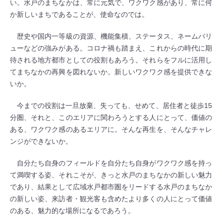
い。水戸のまちなかは、常に元気で、ワクワク感があり、常に何
か新しいまちであることが、使命なのでは。
歴史や国内一等級の資源、機能集積、ステータス、ネームバリ
ューなどの強みがある。コロナ禍も踏まえ、これからの時代に期
待される地方都市としての役割もあろう。それらをフルに活用し
てまちなかの再興を図れないか。新しいワクワク感を提供できな
いか。
今までの役割は一旦放棄、失っても、せめて、居住者と徒歩15
分圏、それと、このエリアに関わろうとする人にとって、価値の
ある、ワクワク感のあるエリアに。そんな再生を、そんなチャレ
ンジができないか。
自分たち自身のフィールドを自分たち自身がワクワク感を持っ
て満喫する姿、それこそが、きっと水戸のまちなかの新しい魅力
であり、結果として広域水戸都市圏をリードする水戸のまちなか
の新しい姿、来訪者・観光客も含めたより多くの人にとって価値
のある、魅力的な場所になるであろう。