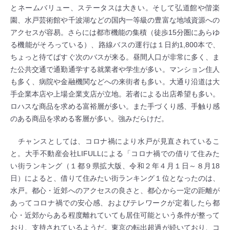
とネームバリュー、ステータスは大きい。そして弘道館や偕楽
園、水戸芸術館や千波湖などの国内一等級の豊富な地域資源への
アクセスが容易。さらには都市機能の集積（徒歩15分圏にあらゆ
る機能がそろっている）、路線バスの運行は１日約1,800本で、
ちょっと待てばすぐ次のバスが来る。昼間人口が非常に多く、ま
た公共交通で通勤通学する就業者や学生が多い。マンション住人
も多く、病院や金融機関などへの来街者も多い。大通り沿道は大
手企業本店や上場企業支店が立地。若者による出店希望も多い。
ロハスな商品を求める富裕層が多い。また手づくり感、手触り感
のある商品を求める客層が多い。強みだらけだ。
チャンスとしては、コロナ禍により水戸が見直されているこ
と。大手不動産会社LIFULLによる「コロナ禍での借りて住みた
い街ランキング（１都９県拡大版、令和２年４月１日～８月18
日）によると、借りて住みたい街ランキング１位となったのは、
水戸。都心・近郊へのアクセスの良さと、都心から一定の距離が
あってコロナ禍での安心感、およびテレワークが定着したら都
心・近郊からある程度離れていても居住可能という条件が整って
おり、支持されているようだ。東京の転出超過が続いており、コ