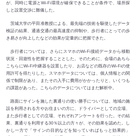
が、同時に電源とWi-Fi環境が確保できることが条件で、場所探
しと設置交渉に難儀した。
茨城大学の平田准教授による、最先端の技術を駆使したデータ
検証の結果、通過交通の最高速度の抑制や、歩行者にとっての歩
き易さが向上したなどの効果が定量的に把握できた。
歩行者については、さらにスマホのWi-Fi接続データから移動
状況・回遊性を把握することとした。そのために、会場のあちら
こちらにWi-Fi中継器を設置したり、お店などの既存のWi-Fiの使
用許可を得たりした。スマホデータについては、個人情報との関
係で制限があり、またその入手に費用がかかったりと、いくつも
の課題があった。こちらのデータについてはまだ解析中。
路面にサインを施した裏通りの使い勝手については、地域の施
設を利用される方やお住まいの方に、ドライバーとしての立場、
また歩行者としての立場、それぞれアンケートを行った。その結
果、裏通りを利用する30％以上の方々が、その効果を認めた。し
かし一方で「サインの目的などを知っていればもっと効果的」