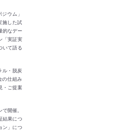
ポジウム」
実施した試
量的なデー
ン「実証実
ついて語る
ラル・脱炭
金の仕組み
見・ご提案
ンで開催。
証結果につ
ョン」につ