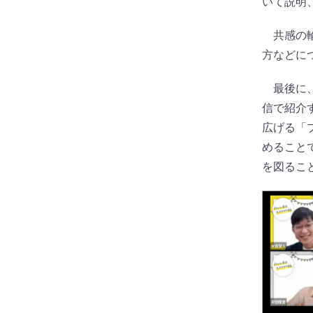
いて説明
共感の輪
方などに
最後に、
信で紹介
広げる「
めること
を図るこ