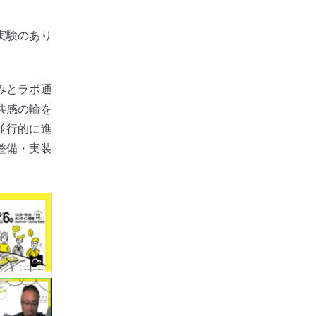
実験のあり
みとラボ通
共感の輪を
並行的に進
整備・実装