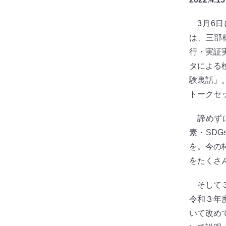
3月6日
は、三部
行・実証
タによる
験裏話」
トークセ
諦めずに
素・SD
を。今の
をたくさ
そして３
令和３年
いて改め