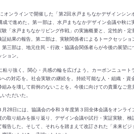
にオンラインで開催した「第2回水戸まちなかデザインシン
構成で進めた。第一部は、水戸まちなかデザイン会議や秋に
実験「水戸まちなかリビング作戦」の実施概要と、定性的・定
検証結果の報告。第二部は、実験関係者によるトークセッショ
。第三部は、地元住民・行政・協議会関係者らが今後の展望に
ッション。
粘り強く。関心・共感の輪を広げよう。カーボンニュート
Gsへの対応を。社会実験の継続を。持続可能な人・組織・資
枠組みを壊して前例のないことを。今後に向けての貴重なご意
んいただいた。
月28日には、協議会の令和３年度第３回全体会議をオンライ
度の取り組みを振り返り、デザイン会議や試行・実証実験、検
て報告した。そして、それらを踏まえて改訂された「未来ビジ