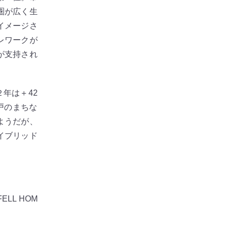
圏が広く生
イメージさ
レワークが
が支持され
年は＋42
戸のまちな
ようだが、
イブリッド
LL HOM