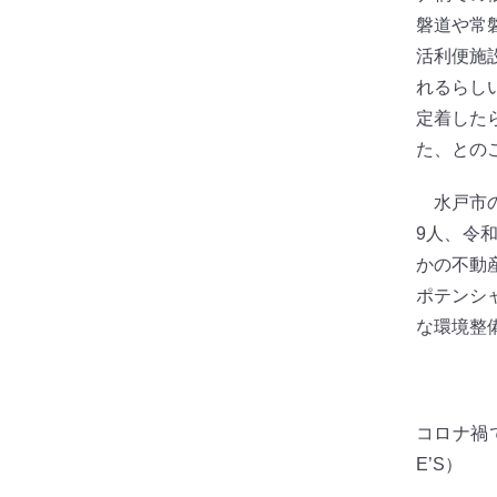
磐道や常
活利便施
れるらし
定着した
た、との
水戸市の
9人、令
かの不動
ポテンシ
な環境整
コロナ禍で
E’S）