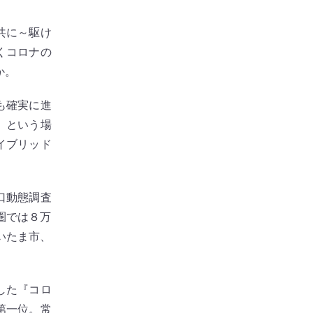
共に～駆け
くコロナの
か。
も確実に進
」という場
イブリッド
口動態調査
圏では８万
いたま市、
した『コロ
第一位。常