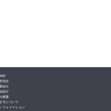
OME
営理念
業紹介
績紹介
社概要
き方について
ンフォメーション