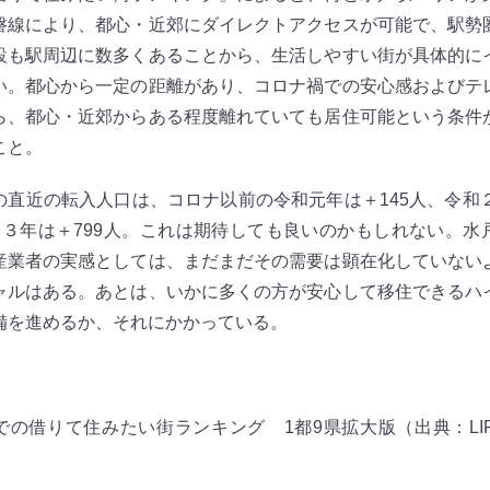
磐線により、都心・近郊にダイレクトアクセスが可能で、駅勢
設も駅周辺に数多くあることから、生活しやすい街が具体的に
い。都心から一定の距離があり、コロナ禍での安心感およびテ
ら、都心・近郊からある程度離れていても居住可能という条件
こと。
直近の転入人口は、コロナ以前の令和元年は＋145人、令和２
和３年は＋799人。これは期待しても良いのかもしれない。水
産業者の実感としては、まだまだその需要は顕在化していない
ャルはある。あとは、いかに多くの方が安心して移住できるハ
備を進めるか、それにかかっている。
の借りて住みたい街ランキング 1都9県拡大版（出典：LIFE