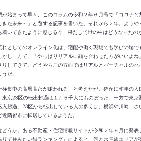
が始まって早々、このコラムの令和２年６月号で「コロナと
てきた未来～」と題する記事を書いた。それから２年。ようや
ち着いてきたように感じる今、果たして世の中はどうなったの
れとしてのオンライン化は、宅配や働く現場でも学びの場で
しかし一方で、「やっぱりリアルに顔を合わせた方がいいよね
きりしてきて、どうやらこの方面ではリアルとバーチャルのハ
ようだ。
極集中の高層高密が嫌われる、と考えたが、確かに昨年の人
、東京23区の転出超過は１万５千人にものぼった。一方で東京
転入超過。23区から転出している人の多くは、横浜や川崎、さ
ど近隣都市に転居しているようだ。
どうか。ある不動産・住宅情報サイトが令和２年９月に発表
借りて住みたい街ランキング』によると、何と水戸駅エリアが