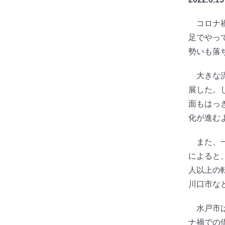
コロナ禍
足でやっ
勢いも落
大きな流
展した。
面もはっ
化が進む
また、一
によると
人以上の
川口市な
水戸市は
ナ禍での