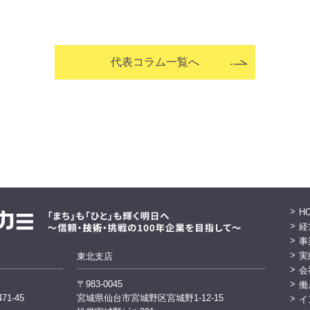
代表コラム一覧へ
H
経
事
実
東北支店
会
〒983-0045
働
1-45
宮城県仙台市宮城野区宮城野1-12-15
イ