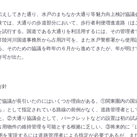
えしてきた通り、水戸のまちなか大通り等魅力向上検討協議
験では、大通りの歩道部分において、歩行者利便増進道路（ほ
を試行する。国道である大通りを利活用するには、その管理者
常陸河川国道事務所から占用許可を、また水戸警察署から使用
る。そのための協議を昨年の６月から進めてきたが、年が明け
許可が出た。
方針
協議が長引いたのにはいくつか理由がある。①関東圏内の国
ち」として指定されている路線の前例がなく、道路管理者とし
た。②大通り協議会として、パークレットなどの設置は初の試
占用物件の維持管理を可能とする根拠に乏しい。③将来的に「
用を実現するには道路管理者による指定が必要であるが、ま