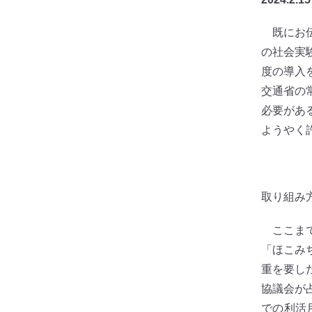
既にお伝
の社会実
度の導入
交通省の
必要があ
ようやく
取り組み
ここまで
「ほこみ
重を要し
協議会が
での利活