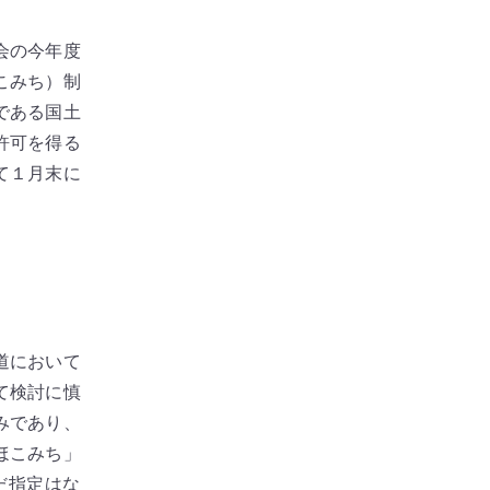
会の今年度
こみち）制
である国土
許可を得る
て１月末に
道において
て検討に慎
みであり、
ほこみち」
だ指定はな