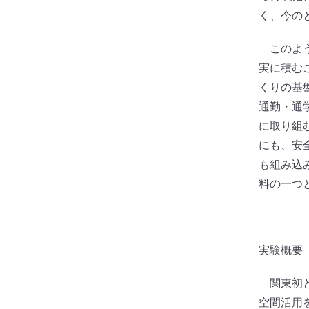
く、今の
このよう
実に積む
くりの基
通勤・通
に取り組
にも、安
も組み込
料の一つ
実験概要
関東初と
空間活用