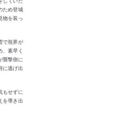
をしていた
のため登城
見物を装っ
雪で視界が
め、素早く
が襲撃側に
時に逃げ出
抗もせずに
えを導き出