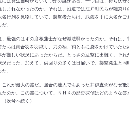
には発生当時からいくつかの謎がある。一つ目は、待ち伏せ
怪しまれなかったのか。それは、沿道では江戸町民らが雛祭り
大名行列を見物していて、襲撃者たちは、武鑑を手に大名かご
らだ。
、最強のはずの彦根藩士がなぜ滅法弱かったのか。それは、
侍たちは雨合羽を羽織り、刀の柄、鞘ともに袋をかけていたた
事が難しい状況にあったからだ。とっさの迎撃に出難く、それ
状況だった。加えて、供回りの多くは日雇いで、襲撃発生と同
った。
これが最大の謎だ。居合の達人でもあった井伊直弼がなぜ抵
れたのか。この謎について、ＮＨＫの歴史探偵はどのような答
。（次号へ続く）