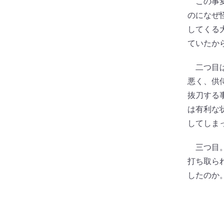
この事変
のになぜ
してくる
ていたか
二つ目は
悪く、供
抜刀する
は有利な
してしま
三つ目。
打ち取ら
したのか