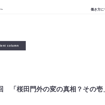
働き方に
dent column
4回 「桜田門外の変の真相？その壱