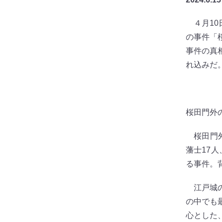
４月10
の事件「
事件の真
れ込みだ
桜田門外
桜田門外
藩士17
る事件。
江戸城の
の中でも
心とした