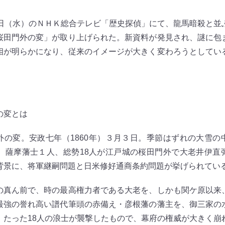
日（水）のＮＨＫ総合テレビ「歴史探偵」にて、龍馬暗殺と並
桜田門外の変」が取り上げられた。新資料が発見され、謎に包
相が明らかになり、従来のイメージが大きく変わろうとしてい
。
の変とは
の変。安政七年（1860年）３月３日。季節はずれの大雪の
人、薩摩藩士１人、総勢18人が江戸城の桜田門外で大老井伊直
背景に、将軍継嗣問題と日米修好通商条約問題が挙げられてい
真ん前で、時の最高権力者である大老を、しかも関ケ原以来
最強の誉れ高い譜代筆頭の赤備え・彦根藩の藩主を、御三家の
、たった18人の浪士が襲撃したもので、幕府の権威が大きく崩