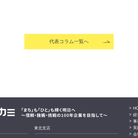
代表コラム一覧へ
H
経
事
実
東北支店
会