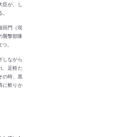
大臣が、し
る。
桜田門（現
の襲撃部隊
立つ。
ざしながら
れ、足軽た
その時、黒
斉に斬りか