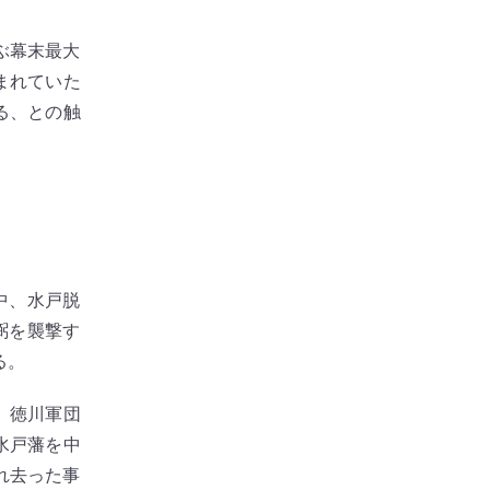
ぶ幕末最大
まれていた
る、との触
中、水戸脱
弼を襲撃す
る。
、徳川軍団
水戸藩を中
れ去った事