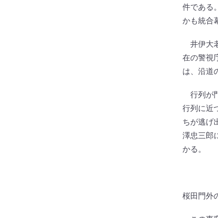
件である
かも統合
井伊大老
在の警視
は、沿道
行列が門
行列に近
ちが逃げ
澤忠三郎
かる。
桜田門外