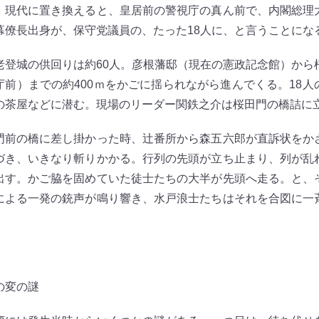
。現代に置き換えると、皇居前の警視庁の真ん前で、内閣総理
幕僚長出身が、保守党議員の、たった18人に、と言うことにな
登城の供回りは約60人。彦根藩邸（現在の憲政記念館）から
庁前）までの約400ｍをかごに揺られながら進んでくる。18人
の茶屋などに潜む。現場のリーダー関鉄之介は桜田門の橋詰に
前の橋に差し掛かった時、辻番所から森五六郎が直訴状をか
づき、いきなり斬りかかる。行列の先頭が立ち止まり、列が乱
出す。かご脇を固めていた徒士たちの大半が先頭へ走る。と、
による一発の銃声が鳴り響き、水戸浪士たちはそれを合図に一
の変の謎