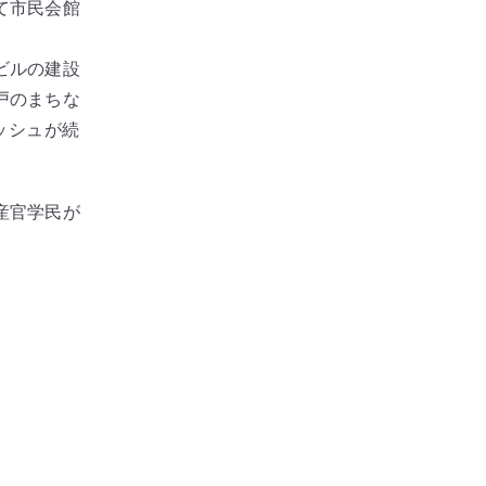
て市民会館
ビルの建設
戸のまちな
ッシュが続
産官学民が