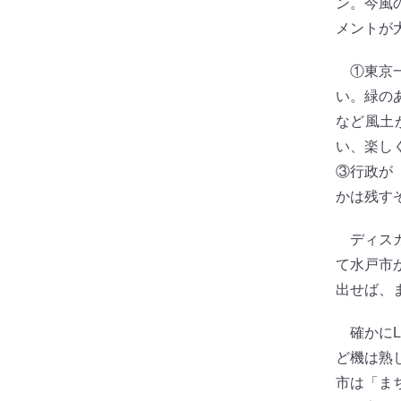
ン。今風
メントが
①東京一
い。緑の
など風土
い、楽し
③行政が
かは残す
ディスカ
て水戸市
出せば、
確かにL
ど機は熟
市は「ま