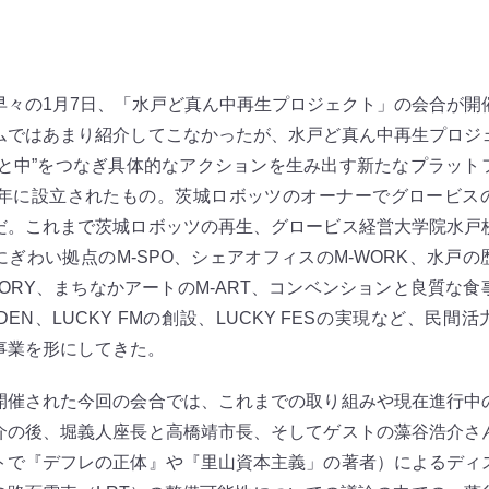
々の1月7日、「水戸ど真ん中再生プロジェクト」の会合が開
ムではあまり紹介してこなかったが、水戸ど真ん中再生プロジ
外と中”をつなぎ具体的なアクションを生み出す新たなプラット
16年に設立されたもの。茨城ロボッツのオーナーでグロービス
だ。これまで茨城ロボッツの再生、グロービス経営大学院水戸
にぎわい拠点のM-SPO、シェアオフィスのM-WORK、水戸の
STORY、まちなかアートのM-ART、コンベンションと良質な
RDEN、LUCKY FMの創設、LUCKY FESの実現など、民間
事業を形にしてきた。
催された今回の会合では、これまでの取り組みや現在進行中
介の後、堀義人座長と高橋靖市長、そしてゲストの藻谷浩介さ
トで『デフレの正体』や『里山資本主義」の著者）によるディ