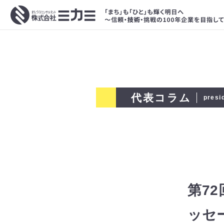
代表コラム
presi
第7
ッセ