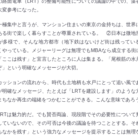
の路面電車（LRT）の整備可能性についての議論の中での、藻
大変参考になった。
極集中と言うが、マンション住まいの東京の金持ちは、世界
ある街で楽しく暮らすことが尊重されている。 ②日本は微地
が多様で、そんな地方都市（地下鉄はないけど街は残ってい
くやっている。メジャーリーグは無理でもMBAなら成立する
「ここは残す」と宜言したところに人は集まる。「尾根筋の水
ぞ」という明確なメッセージが大切。
ッションの流れから、時代も土地柄も水戸にとって追い風で
が明確なメッセージ、たとえば「LRTを建設します」のような
まちなか再生の端緒をつかむことができる。こんな意味であろ
RTは魅力的だ。でも賛否両論、現段階でその必要性について
していないので、その可否は今後の議論を待つこととする。そ
ちなかを残す」という強力なメッセージを提示することは無理