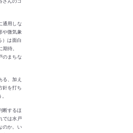
谷さんのコ
に通用しな
形や微気象
る）は面白
街に期待。
戸のまちな
ある、加え
方針を打ち
う。
判断するほ
れでは水戸
なのか。い