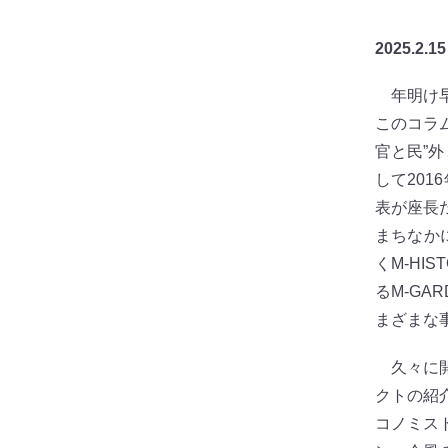
2025.2.15
年明け早
このコラ
官と民”
して20
表が座長
まちなか
くM-HI
るM-GA
まざまな
久々に開
クトの紹
コノミス