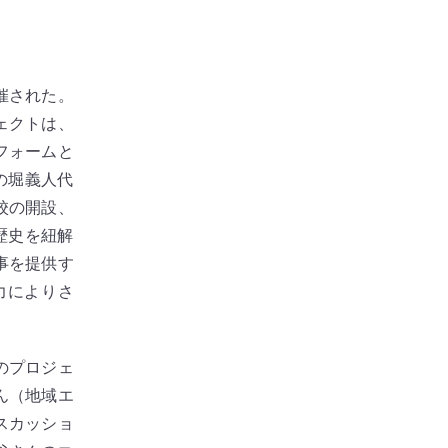
催された。
ェクトは、
フォームと
の堀義人代
校の開設、
歴史を紐解
食事を提供す
活力によりさ
のプロジェ
ん（地域エ
スカッショ