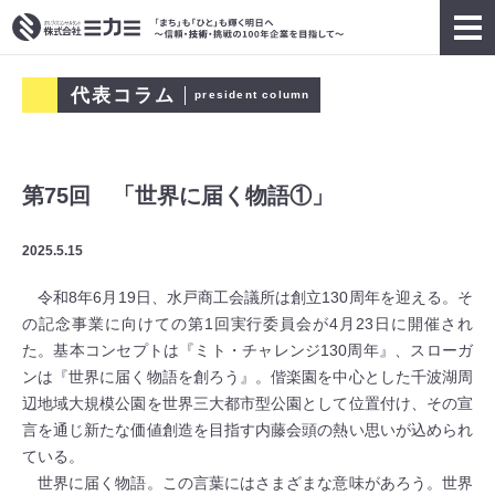
代表コラム
president column
第75回 「世界に届く物語①」
2025.5.15
令和8年6月19日、水戸商工会議所は創立130周年を迎える。そ
の記念事業に向けての第1回実行委員会が4月23日に開催され
た。基本コンセプトは『ミト・チャレンジ130周年』、スローガ
ンは『世界に届く物語を創ろう』。偕楽園を中心とした千波湖周
辺地域大規模公園を世界三大都市型公園として位置付け、その宣
言を通じ新たな価値創造を目指す内藤会頭の熱い思いが込められ
ている。
世界に届く物語。この言葉にはさまざまな意味があろう。世界