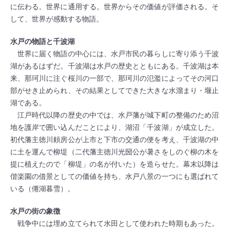
に伝わる。世界に通用する。世界からその価値が評価される。そ
して、世界が感動する物語。
水戸の物語と千波湖
世界に届く物語の中心には、水戸市民の暮らしに寄り添う千波
湖があるはずだ。千波湖は水戸の歴史とともにある。千波湖は本
来、那珂川に注ぐ桜川の一部で、那珂川の氾濫によってその河口
部がせき止められ、その結果としてできた大きな水溜まり・堰止
湖である。
江戸時代以降の歴史の中では、水戸藩が城下町の整備のため沼
地を護岸で囲い込んだことにより、湖沼「千波湖」が成立した。
初代藩主徳川頼房公が上市と下市の交通の便を考え、千波湖の中
に土を運んで柳堤（二代藩主徳川光圀公が暑さをしのぐ柳の木を
提に植えたので「柳堤」の名が付いた）を造らせた。幕末以降は
偕楽園の借景としての価値を持ち、水戸八景の一つにも選ばれて
いる（僊湖暮雪）。
水戸の街の象徴
戦争中には埋め立てられて水田として使われた時期もあった。