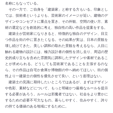
名称にもなっている。
その一方で、ご自身を「建築家」と称する方もいる。印象とし
ては、技術者というよりも、芸術家のイメージが近い。建物のデ
ザインやコンセプトに重点を置き、その外観、空間の使い方、素
材の選定などを創造的に考え、独自性の高い作品を提案をする。
建築士が芸術家になりきると、特徴的な独自のデザイン、目立
つ作品を街の中に置きたくなる。その結果が実は、日本の景観を
壊し続けてきた。美しい調和の取れた景観を考えるなら、人目に
触れる建物の設計には、極力設計者の個性を消し去り、周辺の歴
史的成り立ちを含めた雰囲気に調和したデザインや素材であるこ
とが求められる。どうしても芸術家であることを主張するのな
ら、その作品は自宅か倉庫か博物館の中へ納めてほしい。街の個
性より一建築士の個性を優先させて良い、という道理はない。
建築士の見識に期待したいところではあるが、まずはデザイン
や色彩、素材などについて、もっと明確かつ厳格なルールを提示
する必要があろう。ルールは邪魔者ではない。社会をより豊かに
するための必要不可欠なもの。暮らしやすく、住みやすく、誇り
の持てる価値のある地域にするために。