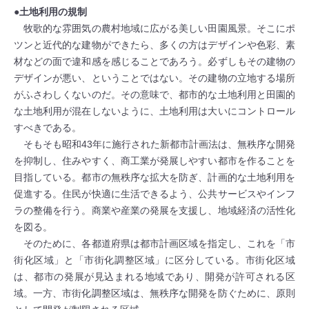
●土地利用の規制
牧歌的な雰囲気の農村地域に広がる美しい田園風景。そこにポ
ツンと近代的な建物ができたら、多くの方はデザインや色彩、素
材などの面で違和感を感じることであろう。必ずしもその建物の
デザインが悪い、ということではない。その建物の立地する場所
がふさわしくないのだ。その意味で、都市的な土地利用と田園的
な土地利用が混在しないように、土地利用は大いにコントロール
すべきである。
そもそも昭和43年に施行された新都市計画法は、無秩序な開発
を抑制し、住みやすく、商工業が発展しやすい都市を作ることを
目指している。都市の無秩序な拡大を防ぎ、計画的な土地利用を
促進する。住民が快適に生活できるよう、公共サービスやインフ
ラの整備を行う。商業や産業の発展を支援し、地域経済の活性化
を図る。
そのために、各都道府県は都市計画区域を指定し、これを「市
街化区域」と「市街化調整区域」に区分している。市街化区域
は、都市の発展が見込まれる地域であり、開発が許可される区
域。一方、市街化調整区域は、無秩序な開発を防ぐために、原則