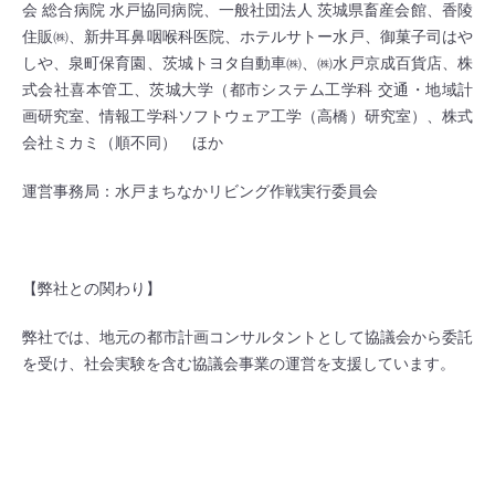
会 総合病院 水戸協同病院、一般社団法人 茨城県畜産会館、香陵
住販㈱、新井耳鼻咽喉科医院、ホテルサトー水戸、御菓子司はや
しや、泉町保育園、茨城トヨタ自動車㈱、㈱水戸京成百貨店、株
式会社喜本管工、茨城大学（都市システム工学科 交通・地域計
画研究室、情報工学科ソフトウェア工学（高橋）研究室）、株式
会社ミカミ（順不同） ほか
運営事務局：水戸まちなかリビング作戦実行委員会
【弊社との関わり】
弊社では、地元の都市計画コンサルタントとして協議会から委託
を受け、社会実験を含む協議会事業の運営を支援しています。