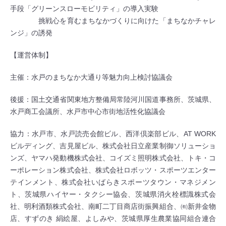
手段「グリーンスローモビリティ」の導入実験
挑戦心を育むまちなかづくりに向けた「まちなかチャレ
ンジ」の誘発
【運営体制】
主催：水戸のまちなか大通り等魅力向上検討協議会
後援：国土交通省関東地方整備局常陸河川国道事務所、茨城県、
水戸商工会議所、水戸市中心市街地活性化協議会
協力：水戸市、水戸読売会館ビル、西洋倶楽部ビル、AT WORK
ビルディング、吉見屋ビル、株式会社日立産業制御ソリューショ
ンズ、ヤマハ発動機株式会社、コイズミ照明株式会社、トキ・コ
ーポレーション株式会社、株式会社ロボッツ・スポーツエンター
テインメント、株式会社いばらきスポーツタウン・マネジメン
ト、茨城県ハイヤー・タクシー協会、茨城県消火栓標識株式会
社、明利酒類株式会社、南町二丁目商店街振興組合、㈲新井金物
店、すずのき 絹絵屋、よしみや、茨城県厚生農業協同組合連合