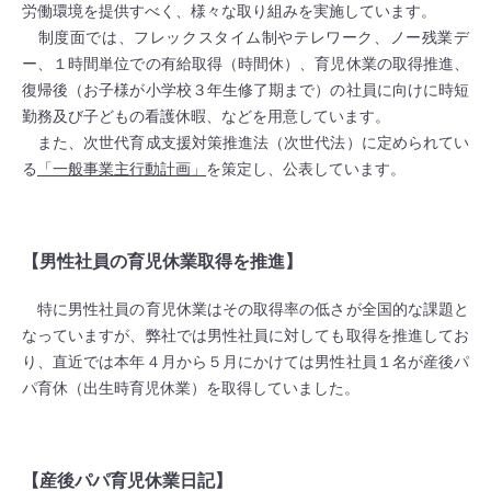
労働環境を提供すべく、様々な取り組みを実施しています。
制度面では、フレックスタイム制やテレワーク、ノー残業デ
ー、１時間単位での有給取得（時間休）、育児休業の取得推進、
復帰後（お子様が小学校３年生修了期まで）の社員に向けに時短
勤務及び子どもの看護休暇、などを用意しています。
また、次世代育成支援対策推進法（次世代法）に定められてい
る
「一般事業主行動計画」
を策定し、公表しています。
【男性社員の育児休業取得を推進】
特に男性社員の育児休業はその取得率の低さが全国的な課題と
なっていますが、弊社では男性社員に対しても取得を推進してお
り、直近では本年４月から５月にかけては男性社員１名が産後パ
パ育休（出生時育児休業）を取得していました。
【産後パパ育児休業日記】