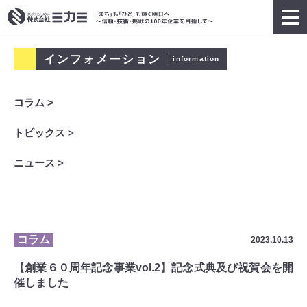
インフォメーション
information
コラム >
トピックス >
ニュース >
コラム
2023.10.13
【創業６０周年記念事業vol.2】記念式典及び祝賀会を開
催しました