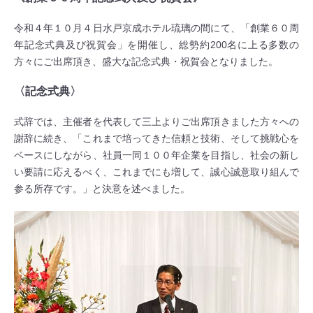
令和４年１０月４日水戸京成ホテル琉璃の間にて、「創業６０周
年記念式典及び祝賀会」を開催し、総勢約200名に上る多数の
方々にご出席頂き、盛大な記念式典・祝賀会となりました。
〈記念式典〉
式辞では、主催者を代表して三上よりご出席頂きました方々への
謝辞に続き、「これまで培ってきた信頼と技術、そして挑戦心を
ベースにしながら、社員一同１００年企業を目指し、社会の新し
い要請に応えるべく、これまでにも増して、誠心誠意取り組んで
参る所存です。」と決意を述べました。