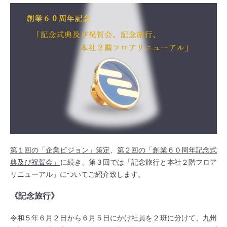
第１回の「企業ビジョン」策定
、
第２回の「創業６０周年記念式
典及び祝賀会」
に続き、第３回では「記念旅行と本社２階フロア
リニューアル」についてご紹介致します。
《記念旅行》
令和５年６月２日から６月５日にかけ社員を２班に分けて、九州