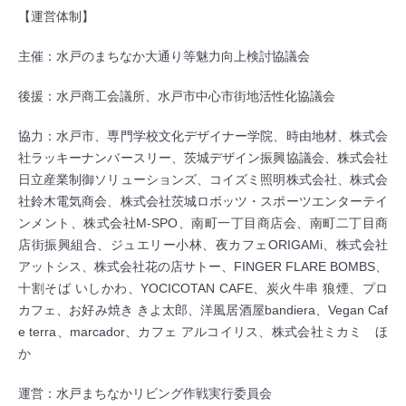
【運営体制】
主催：水戸のまちなか大通り等魅力向上検討協議会
後援：水戸商工会議所、水戸市中心市街地活性化協議会
協力：水戸市、専門学校文化デザイナー学院、時由地材、株式会
社ラッキーナンバースリー、茨城デザイン振興協議会、株式会社
日立産業制御ソリューションズ、コイズミ照明株式会社、株式会
社鈴木電気商会、株式会社茨城ロボッツ・スポーツエンターテイ
ンメント、株式会社M-SPO、南町一丁目商店会、南町二丁目商
店街振興組合、ジュエリー小林、夜カフェORIGAMi、株式会社
アットシス、株式会社花の店サトー、FINGER FLARE BOMBS、
十割そば いしかわ、YOCICOTAN CAFE、炭火牛串 狼煙、プロ
カフェ、お好み焼き きよ太郎、洋風居酒屋bandiera、Vegan Caf
e terra、marcador、カフェ アルコイリス、株式会社ミカミ ほ
か
運営：水戸まちなかリビング作戦実行委員会