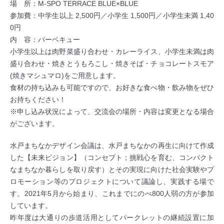
場 所：M-SPO TERRACE BLUE×BLUE
参加費：中学生以上 2,500円／小学生 1,500円／小学生未満 1,40
0円
内 容：バーベキュー
小学生以上は肉野菜盛り合わせ・カレーライス、小学生未満は肉
盛り合わせ・焼きとうもろこし・焼きそば・チョコレートスモア
(焼きマシュマロ)をご用意します。
食材の持ち込みも可能ですので、お好きな食べ物・飲み物をぜひ
お持ちください！
※申し込み状況によって、交流会の場所・内容は変更となる場合
がございます。
水戸まちなかデザイン会議は、水戸まちなかの再生に向けて作成
した【未来ビジョン】（コンセプト；挑戦心を育む、コンパクト
なまちなか暮らしを取り戻す）とその実現に向けた社会実験やプ
ロモーション等のプロジェクトについて議論し、実践する場で
す。2021年5月から始まり、これまでにのべ800人弱の方が参加
しています。
昨年度は大通りの歩道活用としてパークレットの継続設置に加