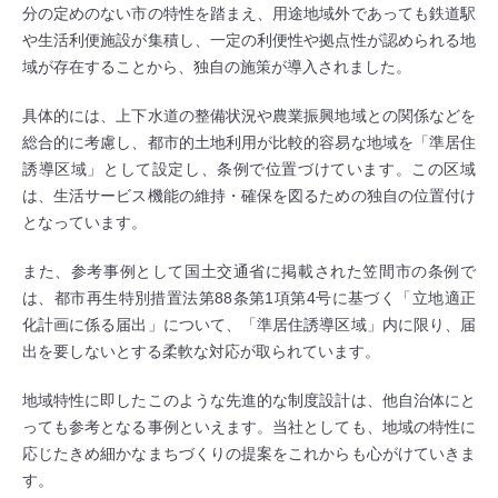
分の定めのない市の特性を踏まえ、用途地域外であっても鉄道駅
や生活利便施設が集積し、一定の利便性や拠点性が認められる地
域が存在することから、独自の施策が導入されました。
具体的には、上下水道の整備状況や農業振興地域との関係などを
総合的に考慮し、都市的土地利用が比較的容易な地域を「準居住
誘導区域」として設定し、条例で位置づけています。この区域
は、生活サービス機能の維持・確保を図るための独自の位置付け
となっています。
また、参考事例として国土交通省に掲載された笠間市の条例で
は、都市再生特別措置法第88条第1項第4号に基づく「立地適正
化計画に係る届出」について、「準居住誘導区域」内に限り、届
出を要しないとする柔軟な対応が取られています。
地域特性に即したこのような先進的な制度設計は、他自治体にと
っても参考となる事例といえます。当社としても、地域の特性に
応じたきめ細かなまちづくりの提案をこれからも心がけていきま
す。