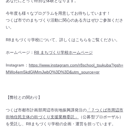
あなたにとって特別な体験となります。
今年度も様々なプログラムを用意してお待ちしています！
つくば市でのまちづくり活動に関心のある方はぜひご参加くださ
い。
R8まちづくり学校について、詳しくはこちらをご覧ください。
ホームページ：
R8 まちづくり学校ホームページ
Instagram：
https://www.instagram.com/r8school_tsukuba?igsh=
MWo4em5kdGljMmJwbQ%3D%3D&utm_source=qr
【弊社との関わり】
つくば市都市計画部周辺市街地振興課発注の
「７つくば市周辺市
街地住民主体の街づくり支援業務委託」
（公募型プロポーザル）
を受託し、R8まちづくり学校の企画・運営を担っています。