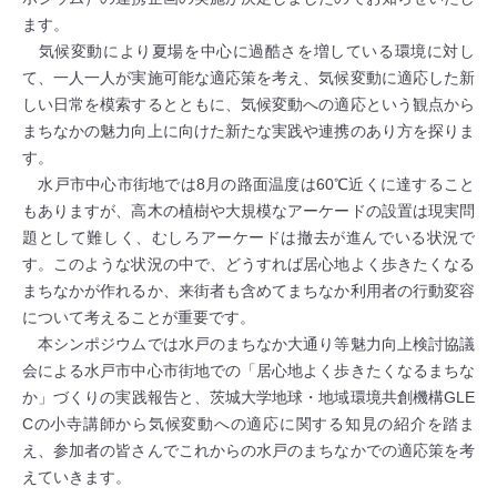
ます。
気候変動により夏場を中心に過酷さを増している環境に対し
て、一人一人が実施可能な適応策を考え、気候変動に適応した新
しい日常を模索するとともに、気候変動への適応という観点から
まちなかの魅力向上に向けた新たな実践や連携のあり方を探りま
す。
水戸市中心市街地では8月の路面温度は60℃近くに達すること
もありますが、高木の植樹や大規模なアーケードの設置は現実問
題として難しく、むしろアーケードは撤去が進んでいる状況で
す。このような状況の中で、どうすれば居心地よく歩きたくなる
まちなかが作れるか、来街者も含めてまちなか利用者の行動変容
について考えることが重要です。
本シンポジウムでは水戸のまちなか大通り等魅力向上検討協議
会による水戸市中心市街地での「居心地よく歩きたくなるまちな
か」づくりの実践報告と、茨城大学地球・地域環境共創機構GLE
Cの小寺講師から気候変動への適応に関する知見の紹介を踏ま
え、参加者の皆さんでこれからの水戸のまちなかでの適応策を考
えていきます。