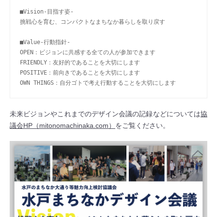
■Vision-目指す姿-

挑戦心を育む、コンパクトなまちなか暮らしを取り戻す

■Value-行動指針-

OPEN：ビジョンに共感する全ての人が参加できます

FRIENDLY：友好的であることを大切にします

POSITIVE：前向きであることを大切にします

OWN THINGS：自分ゴトで考え行動することを大切にします
未来ビジョンやこれまでのデザイン会議の記録などについては
協
議会HP（mitonomachinaka.com）
をご覧ください。