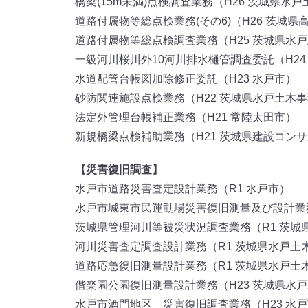
橋梁(15m未満)点検調査業務（H26 茨城県水
道路付属物等総点検業務(その6)（H26 茨城
道路付属物等総点検調査業務（H25 茨城県水
一級河川桜川外10河川排水樋管調査委託（H24
水道配管台帳図加除修正委託（H23 水戸市）
砂防関連施設点検業務（H22 茨城県水戸土木
法定外管理台帳補正業務（H21 常陸太田市）
新規橋梁点検補助業務（H21 茨城県建設コン
【災害復旧調査】
水戸市道路災害査定設計業務（R1 水戸市）
水戸市城東市民運動場災害復旧測量及び設計業務
茨城県管理河川等被災状況調査業務（R1 茨城
河川災害査定調査設計業務（R1 茨城県水戸土
道路応急復旧測量設計業務（R1 茨城県水戸土
偕楽園公園復旧測量設計業務（H23 茨城県水
水戸市酒門地区 災害復旧調査業務（H23 水