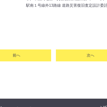
駅南１号線外13路線 道路災害復旧査定設計委託
前へ
次へ