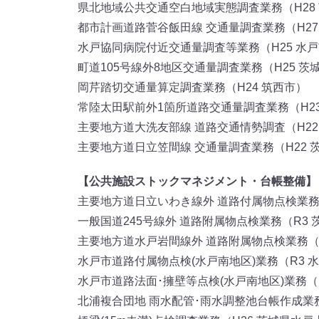
県北地域公共交通空白地域実態調査業務（H28
都市計画道路菅谷飯田線 交通量調査業務（H2
水戸協同病院付近交通量調査等業務（H25 水
町道105号線外8地区交通量調査業務（H25 茨
岡芹踏切交通量算定調査業務（H24 筑西市）
常陸太田駅前外1箇所道路交通量調査業務（H2
主要地方道大洗友部線 道路交通情勢調査（H2
主要地方道日立笠間線 交通量調査業務（H22
【公共施設ストックマネジメント・台帳整備】
主要地方道日立いわき線外 道路付属物点検業務
一般国道245号線外 道路附属物点検業務（R3
主要地方道水戸岩間線外 道路附属物点検業務（
水戸市道路付属物点検(水戸南地区)業務（R3 
水戸市道路法面･擁壁等点検(水戸南地区)業務（H
北浦複合団地 雨水配管･雨水調整池台帳作成業務