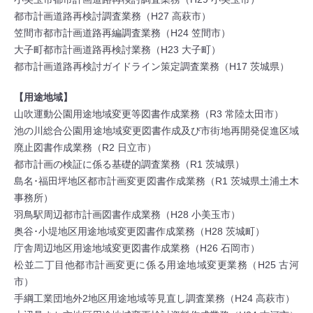
都市計画道路再検討調査業務（H27 高萩市）
笠間市都市計画道路再編調査業務（H24 笠間市）
大子町都市計画道路再検討業務（H23 大子町）
都市計画道路再検討ガイドライン策定調査業務（H17 茨城県）
【用途地域】
山吹運動公園用途地域変更等図書作成業務（R3 常陸太田市）
池の川総合公園用途地域変更図書作成及び市街地再開発促進区域
廃止図書作成業務（R2 日立市）
都市計画の検証に係る基礎的調査業務（R1 茨城県）
島名･福田坪地区都市計画変更図書作成業務（R1 茨城県土浦土木
事務所）
羽鳥駅周辺都市計画図書作成業務（H28 小美玉市）
奥谷･小堤地区用途地域変更図書作成業務（H28 茨城町）
庁舎周辺地区用途地域変更図書作成業務（H26 石岡市）
松並二丁目他都市計画変更に係る用途地域変更業務（H25 古河
市）
手綱工業団地外2地区用途地域等見直し調査業務（H24 高萩市）