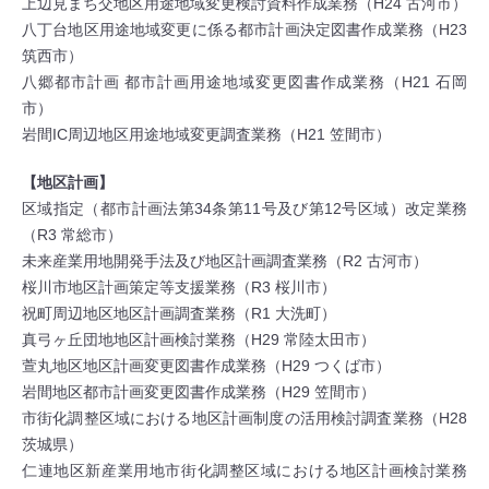
上辺見まち交地区用途地域変更検討資料作成業務（H24 古河市）
八丁台地区用途地域変更に係る都市計画決定図書作成業務（H23
筑西市）
八郷都市計画 都市計画用途地域変更図書作成業務（H21 石岡
市）
岩間IC周辺地区用途地域変更調査業務（H21 笠間市）
【地区計画】
区域指定（都市計画法第34条第11号及び第12号区域）改定業務
（R3 常総市）
未来産業用地開発手法及び地区計画調査業務（R2 古河市）
桜川市地区計画策定等支援業務（R3 桜川市）
祝町周辺地区地区計画調査業務（R1 大洗町）
真弓ヶ丘団地地区計画検討業務（H29 常陸太田市）
萱丸地区地区計画変更図書作成業務（H29 つくば市）
岩間地区都市計画変更図書作成業務（H29 笠間市）
市街化調整区域における地区計画制度の活用検討調査業務（H28
茨城県）
仁連地区新産業用地市街化調整区域における地区計画検討業務