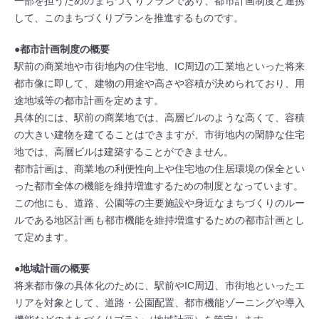
一部を担うためのまちづくりプランであり、都市計画制度と連携
して、このまちづくりプランを推進するものです。
●都市計画制度の概要
駅前の商業地や市街地内の住宅地、IC周辺の工業地といった将来
都市像に即して、建物の用途や高さや容積が決められており、用
途地域等の都市計画を定めます。
具体的には、駅前の商業地では、高層ビルのような高くて、容積
の大きい建物を建てることはできますが、市街地内の閑静な住宅
地では、高層ビルは建築することができません。
都市計画は、商業地の利便性向上や住宅地の住居環境の保全とい
った都市全体の機能を維持増進するための制度となっています。
この他にも、道路、公園等の主要施設や身近なまちづくりのルー
ルである地区計画も都市機能を維持増進するための都市計画とし
て定めます。
●地域計画の概要
将来都市像の具体化のために、駅前やIC周辺、市街地といったエ
リアを対象として、道路・公園配置、都市機能ゾーニングや導入